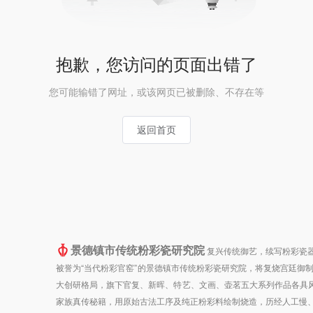
抱歉，您访问的页面出错了
您可能输错了网址，或该网页已被删除、不存在等
返回首页
景德镇市传统粉彩瓷研究院
复兴传统御艺，续写粉彩瓷器
被誉为“当代粉彩官窑”的景德镇市传统粉彩瓷研究院，将复烧宫廷御
大创研格局，旗下官复、新晖、特艺、文画、壶茗五大系列作品各具风
家族真传秘籍，用原始古法工序及纯正粉彩料绘制烧造，历经人工慢、