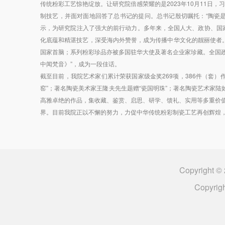
传统粉彩工艺惊艳绽放。让研究院倍感荣耀的是2023年10月11
制技艺，并面对面地回答了总书记的提问。总书记殷切嘱托：“陶瓷是
示，为研究院注入了强大的前行动力。多年来，全国人大、政协、国
化底蕴和精湛技艺，深受海内外赞誉，成为传播中华文化的靓丽使者
国家首脑；系列粉彩珍品亦被多国驻华大使及著名企业家珍藏。全国政
中闻梵音》”，成为一段佳话。
截至目前，我院艺术家们累计荣获国家级金奖269项，386件（套
窑”；著名陶瓷美术家王隆夫先生题赠“瓷国明珠”；著名陶瓷艺术家陆
高雅卓绝的作品，集收藏、鉴赏、启思、研学、馈礼、实用等多重价值
界。目前我院正以不懈的努力，力促中华传统粉彩制瓷工艺再创辉煌，
Copyrigh
Copyrig