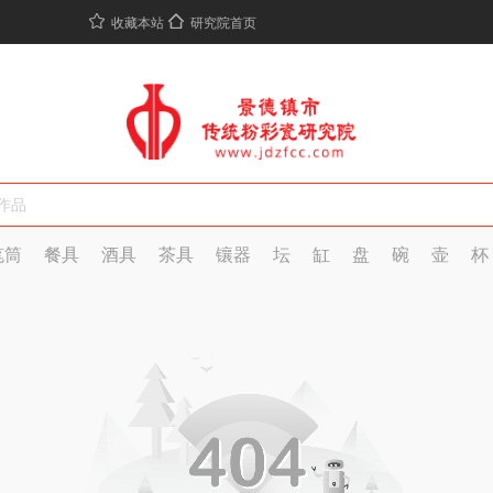
收藏本站
研究院首页
笔筒
餐具
酒具
茶具
镶器
坛
缸
盘
碗
壶
杯