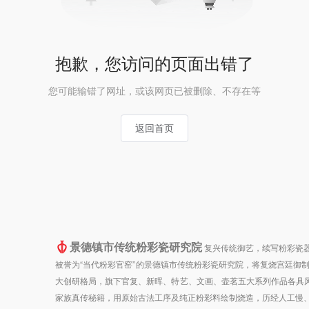
抱歉，您访问的页面出错了
您可能输错了网址，或该网页已被删除、不存在等
返回首页
景德镇市传统粉彩瓷研究院
复兴传统御艺，续写粉彩瓷器
被誉为“当代粉彩官窑”的景德镇市传统粉彩瓷研究院，将复烧宫廷御
大创研格局，旗下官复、新晖、特艺、文画、壶茗五大系列作品各具风
家族真传秘籍，用原始古法工序及纯正粉彩料绘制烧造，历经人工慢、