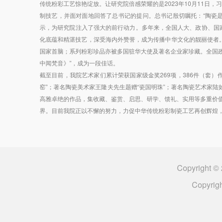
传统粉彩工艺惊艳绽放。让研究院倍感荣耀的是2023年10月11
制技艺，并面对面地回答了总书记的提问。总书记殷切嘱托：“陶瓷是
示，为研究院注入了强大的前行动力。多年来，全国人大、政协、国
化底蕴和精湛技艺，深受海内外赞誉，成为传播中华文化的靓丽使者
国家首脑；系列粉彩珍品亦被多国驻华大使及著名企业家珍藏。全国政
中闻梵音》”，成为一段佳话。
截至目前，我院艺术家们累计荣获国家级金奖269项，386件（套
窑”；著名陶瓷美术家王隆夫先生题赠“瓷国明珠”；著名陶瓷艺术家陆
高雅卓绝的作品，集收藏、鉴赏、启思、研学、馈礼、实用等多重价值
界。目前我院正以不懈的努力，力促中华传统粉彩制瓷工艺再创辉煌，
Copyrigh
Copyrig