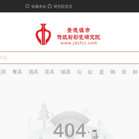
收藏本站
研究院首页
笔筒
餐具
酒具
茶具
镶器
坛
缸
盘
碗
壶
杯