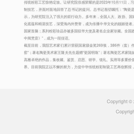
传统粉彩工艺惊艳绽放。让研究院倍感荣耀的是2023年10月11
制技艺，并面对面地回答了总书记的提问。总书记殷切嘱托：“陶瓷是
示，为研究院注入了强大的前行动力。多年来，全国人大、政协、国
化底蕴和精湛技艺，深受海内外赞誉，成为传播中华文化的靓丽使者
国家首脑；系列粉彩珍品亦被多国驻华大使及著名企业家珍藏。全国政
中闻梵音》”，成为一段佳话。
截至目前，我院艺术家们累计荣获国家级金奖269项，386件（套
窑”；著名陶瓷美术家王隆夫先生题赠“瓷国明珠”；著名陶瓷艺术家陆
高雅卓绝的作品，集收藏、鉴赏、启思、研学、馈礼、实用等多重价值
界。目前我院正以不懈的努力，力促中华传统粉彩制瓷工艺再创辉煌，
Copyrigh
Copyrig