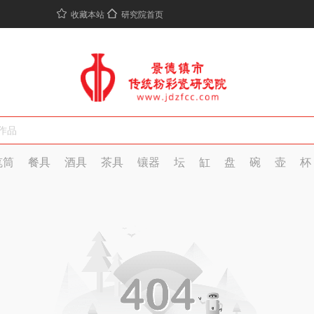
收藏本站
研究院首页
笔筒
餐具
酒具
茶具
镶器
坛
缸
盘
碗
壶
杯