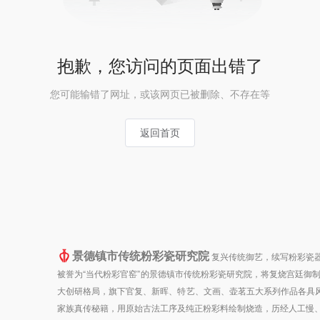
抱歉，您访问的页面出错了
您可能输错了网址，或该网页已被删除、不存在等
返回首页
景德镇市传统粉彩瓷研究院
复兴传统御艺，续写粉彩瓷器
被誉为“当代粉彩官窑”的景德镇市传统粉彩瓷研究院，将复烧宫廷御
大创研格局，旗下官复、新晖、特艺、文画、壶茗五大系列作品各具风
家族真传秘籍，用原始古法工序及纯正粉彩料绘制烧造，历经人工慢、